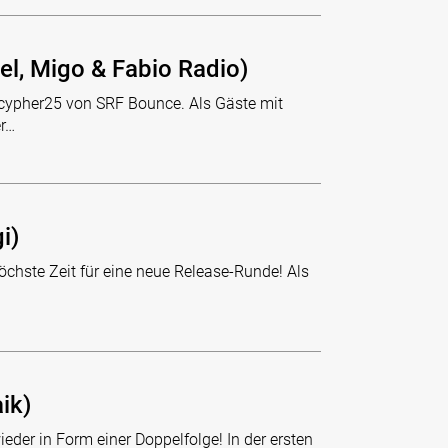
l, Migo & Fabio Radio)
#cypher25 von SRF Bounce. Als Gäste mit
er…
i)
öchste Zeit für eine neue Release-Runde! Als
ik)
eder in Form einer Doppelfolge! In der ersten