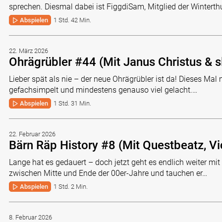
sprechen. Diesmal dabei ist FiggdiSam, Mitglied der Winterth
Abspielen
1 Std. 42 Min.
22. März 2026
Ohrägrübler #44 (Mit Janus Christus & s
Lieber spät als nie – der neue Ohrägrübler ist da! Dieses Mal 
gefachsimpelt und mindestens genauso viel gelacht.…
Abspielen
1 Std. 31 Min.
22. Februar 2026
Bärn Räp History #8 (Mit Questbeatz, Vi
Lange hat es gedauert – doch jetzt geht es endlich weiter mit
zwischen Mitte und Ende der 00er-Jahre und tauchen er…
Abspielen
1 Std. 2 Min.
8. Februar 2026