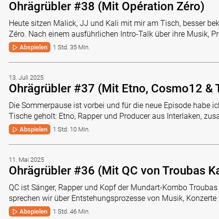
Ohrägrübler #38 (Mit Opération Zéro)
Heute sitzen Malick, JJ und Kali mit mir am Tisch, besser 
Zéro. Nach einem ausführlichen Intro-Talk über ihre Musik, P
Abspielen
1 Std. 35 Min.
13. Juli 2025
Ohrägrübler #37 (Mit Etno, Cosmo12 & T
Die Sommerpause ist vorbei und für die neue Episode habe ic
Tische geholt: Etno, Rapper und Producer aus Interlaken, zu
Abspielen
1 Std. 10 Min.
11. Mai 2025
Ohrägrübler #36 (Mit QC von Troubas Ka
QC ist Sänger, Rapper und Kopf der Mundart-Kombo Troubas K
sprechen wir über Entstehungsprozesse von Musik, Konzerte
Abspielen
1 Std. 46 Min.