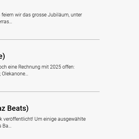
feiern wir das grosse Jubiläum, unter
erras…
e)
noch eine Rechnung mit 2025 offen:
; Olekanone…
az Beats)
 veröffentlicht! Um einige ausgewählte
s Ba…