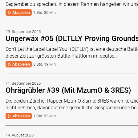
September zu sprechen. In diesem Rahmen hangelten wir uns
Abspielen
1 Std. 30 Min.
29. September 2025
Ungerwäx #05 (DLTLLY Proving Ground
Don't Let the Label Label You! (DLTLLY) ist eine deutsche Battl
dieser Zeit zur grössten Battle-Plattform im deutsc…
Abspielen
3 Std. 19 Min.
11. September 2025
Ohrägrübler #39 (Mit MzumO & 3RES)
Die beiden Zürcher Rapper MzumO &amp; 3RES waren kürzlich 
nicht nehmen, davor auf eine gemütliche Gesprächsrunde be
Abspielen
1 Std. 53 Min.
14. August 2025