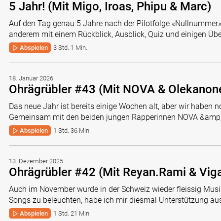
5 Jahr! (Mit Migo, Iroas, Phipu & Marc)
Auf den Tag genau 5 Jahre nach der Pilotfolge «Nullnummer» 
anderem mit einem Rückblick, Ausblick, Quiz und einigen Üb
Abspielen
3 Std. 1 Min.
18. Januar 2026
Ohrägrübler #43 (Mit NOVA & Olekanon
Das neue Jahr ist bereits einige Wochen alt, aber wir haben 
Gemeinsam mit den beiden jungen Rapperinnen NOVA &amp
Abspielen
1 Std. 36 Min.
13. Dezember 2025
Ohrägrübler #42 (Mit Reyan.Rami & Vig
Auch im November wurde in der Schweiz wieder fleissig Musik
Songs zu beleuchten, habe ich mir diesmal Unterstützung au
Abspielen
1 Std. 21 Min.