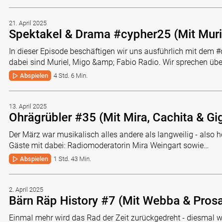
21. April 2025
Spektakel & Drama #cypher25 (Mit Murie
In dieser Episode beschäftigen wir uns ausführlich mit dem 
dabei sind Muriel, Migo &amp; Fabio Radio. Wir sprechen üb
Abspielen
4 Std. 6 Min.
13. April 2025
Ohrägrübler #35 (Mit Mira, Cachita & Gig
Der März war musikalisch alles andere als langweilig - also h
Gäste mit dabei: Radiomoderatorin Mira Weingart sowie…
Abspielen
1 Std. 43 Min.
2. April 2025
Bärn Räp History #7 (Mit Webba & Prosa
Einmal mehr wird das Rad der Zeit zurückgedreht - diesmal wi