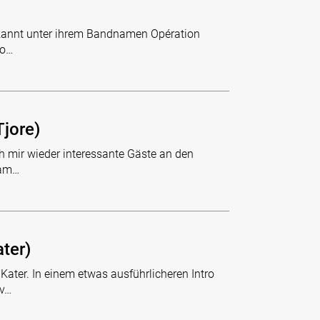
bekannt unter ihrem Bandnamen Opération
ro…
jore)
h mir wieder interessante Gäste an den
sam…
ter)
ater. In einem etwas ausführlicheren Intro
 v…